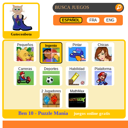
ESPAÑOL
FRA
ENG
Gatoconbota
Pequeños
Pintar
Chicas
Ingenio
Carreras
Deportes
Habilidad
Plataforma
2 Jugadores
MathMax
Ben 10 - Puzzle Mania
juegos online gratis