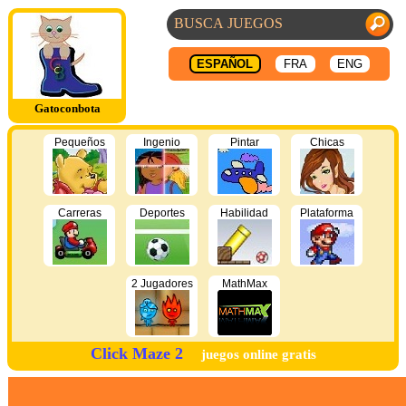
ESPAÑOL
FRA
ENG
Gatoconbota
Pequeños
Ingenio
Pintar
Chicas
Carreras
Deportes
Habilidad
Plataforma
2 Jugadores
MathMax
Click Maze 2
juegos online gratis