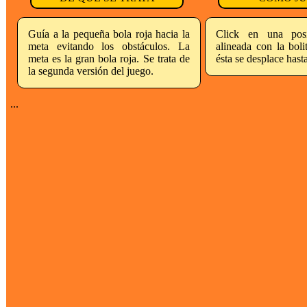
Guía a la pequeña bola roja hacia la
Click en una pos
meta evitando los obstáculos. La
alineada con la boli
meta es la gran bola roja. Se trata de
ésta se desplace hast
la segunda versión del juego.
...