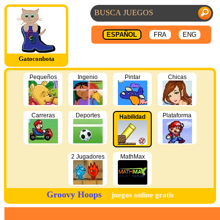
ESPAÑOL
FRA
ENG
Gatoconbota
Pequeños
Ingenio
Pintar
Chicas
Carreras
Deportes
Plataforma
Habilidad
2 Jugadores
MathMax
Groovy Hoops
juegos online gratis