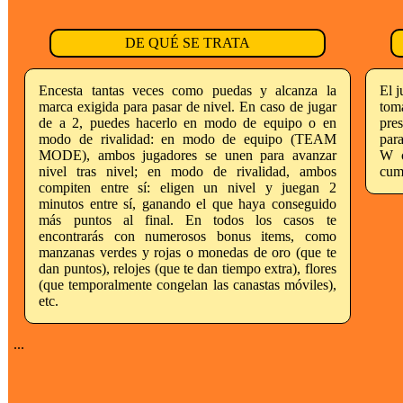
DE QUÉ SE TRATA
Encesta tantas veces como puedas y alcanza la
El j
marca exigida para pasar de nivel. En caso de jugar
tom
de a 2, puedes hacerlo en modo de equipo o en
pres
modo de rivalidad: en modo de equipo (TEAM
para
MODE), ambos jugadores se unen para avanzar
W c
nivel tras nivel; en modo de rivalidad, ambos
cum
compiten entre sí: eligen un nivel y juegan 2
minutos entre sí, ganando el que haya conseguido
más puntos al final. En todos los casos te
encontrarás con numerosos bonus items, como
manzanas verdes y rojas o monedas de oro (que te
dan puntos), relojes (que te dan tiempo extra), flores
(que temporalmente congelan las canastas móviles),
etc.
...