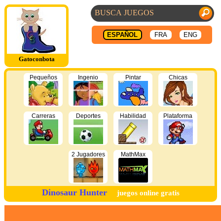
ESPAÑOL
FRA
ENG
Gatoconbota
Pequeños
Ingenio
Pintar
Chicas
Carreras
Deportes
Habilidad
Plataforma
2 Jugadores
MathMax
Dinosaur Hunter
juegos online gratis