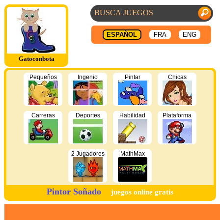
ESPAÑOL
FRA
ENG
Gatoconbota
Pequeños
Ingenio
Pintar
Chicas
Carreras
Deportes
Habilidad
Plataforma
2 Jugadores
MathMax
Pintor Soñado
juegos online gratis