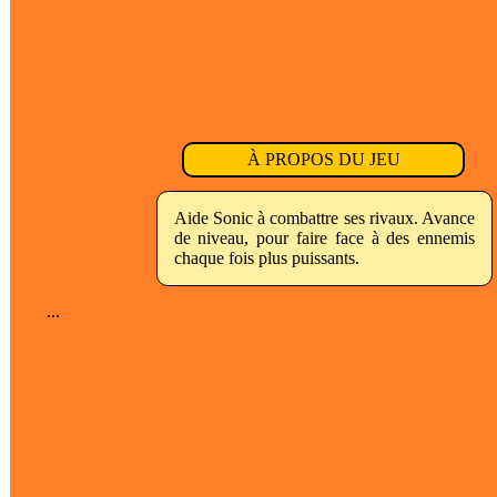
À PROPOS DU JEU
Aide Sonic à combattre ses rivaux. Avance
de niveau, pour faire face à des ennemis
chaque fois plus puissants.
...