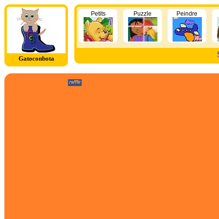
Petits
Puzzle
Peindre
Gatoconbota