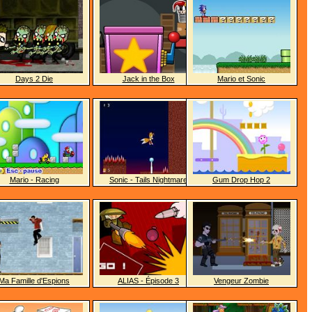
Days 2 Die
Jack in the Box
Mario et Sonic
Mario - Racing
Sonic - Tails Nightmare
Gum Drop Hop 2
Ma Famille d'Espions
ALIAS - Épisode 3
Vengeur Zombie