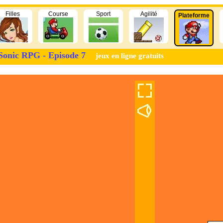
Filles
Course
Sport
Agilité
Plateforme
Sonic RPG - Episode 7
jeux en ligne gratuits