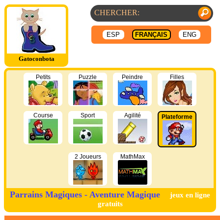
ESP
FRANÇAIS
ENG
Gatoconbota
Petits
Puzzle
Peindre
Filles
Course
Sport
Agilité
Plateforme
2 Joueurs
MathMax
Parrains Magiques - Aventure Magique
jeux en ligne
gratuits