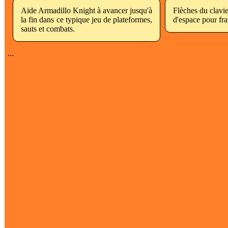
Aide Armadillo Knight à avancer jusqu'à
Flèches du clavie
la fin dans ce typique jeu de plateformes,
d'espace pour fra
sauts et combats.
...