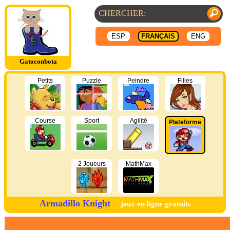
ESP
FRANÇAIS
ENG
Gatoconbota
Petits
Puzzle
Peindre
Filles
Course
Sport
Agilité
Plateforme
2 Joueurs
MathMax
Armadillo Knight
jeux en ligne gratuits