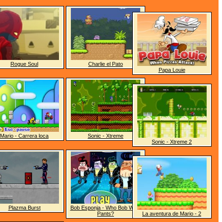
Rogue Soul
Charlie el Pato
Papa Louie
Mario - Carrera loca
Sonic - Xtreme
Sonic - Xtreme 2
Plazma Burst
Bob Esponja - Who Bob What
Pants?
La aventura de Mario - 2