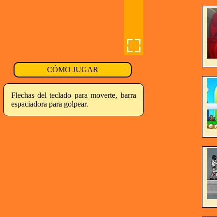
CÓMO JUGAR
Flechas del teclado para moverte, barra
espaciadora para golpear.