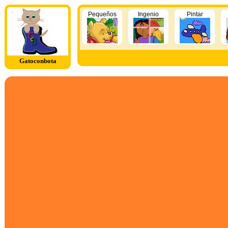
Pequeños
Ingenio
Pintar
Gatoconbota