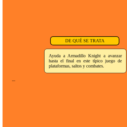
DE QUÉ SE TRATA
Ayuda a Armadillo Knight a avanzar
hasta el final en este típico juego de
plataformas, saltos y combates.
...