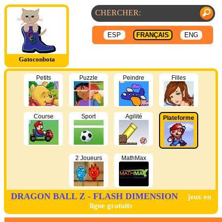
ESP
FRANÇAIS
ENG
Gatoconbota
Petits
Puzzle
Peindre
Filles
Course
Sport
Agilité
Plateforme
2 Joueurs
MathMax
DRAGON BALL Z - FLASH DIMENSION
jeux en
ligne gratuits