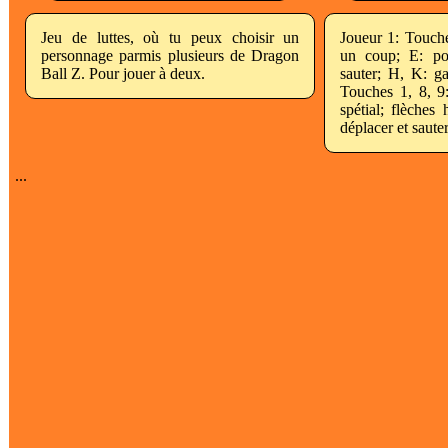
Jeu de luttes, où tu peux choisir un
Joueur 1: Touch
personnage parmis plusieurs de Dragon
un coup; E: po
Ball Z. Pour jouer à deux.
sauter; H, K: ga
Touches 1, 8, 9
spétial; flèches 
déplacer et sauter
...