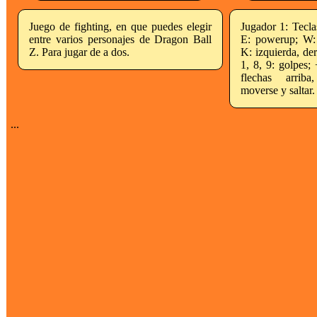
Juego de fighting, en que puedes elegir
Jugador 1: Tecla
entre varios personajes de Dragon Ball
E: powerup; W: 
Z. Para jugar de a dos.
K: izquierda, de
1, 8, 9: golpes; 
flechas arriba
moverse y saltar.
...