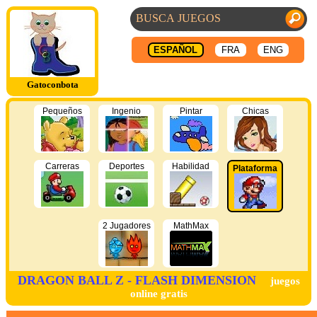
ESPAÑOL
FRA
ENG
Gatoconbota
Pequeños
Ingenio
Pintar
Chicas
Carreras
Deportes
Habilidad
Plataforma
2 Jugadores
MathMax
DRAGON BALL Z - FLASH DIMENSION
juegos
online gratis