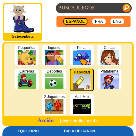
ESPAÑOL
FRA
ENG
Gatoconbota
Pequeños
Ingenio
Pintar
Chicas
Carreras
Deportes
Plataforma
Habilidad
2 Jugadores
MathMax
Acción
juegos online gratis
EQUILIBRIO
BALA DE CAÑÓN