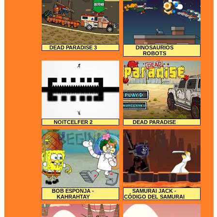
DEAD PARADISE 3
DINOSAURIOS
ROBOTS
NOITCELFER 2
DEAD PARADISE
BOB ESPONJA -
SAMURAI JACK -
KAHRAHTAY
CÓDIGO DEL SAMURAI