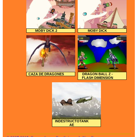
MOBY DICK 2
MOBY DICK
CAZA DE DRAGONES
DRAGON BALL Z -
FLASH DIMENSION
INDESTRUCTOTANK
AE