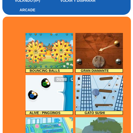
VOLANDO (4+)
VOLAR Y DISPARAR
ARCADE
BOUNCING BALLS
GRAN DIAMANTE
ALIVE - PINGÜINOS
GATO SUSHI