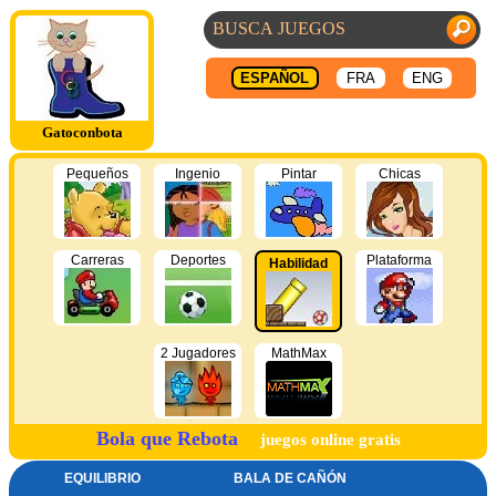
ESPAÑOL
FRA
ENG
Gatoconbota
Pequeños
Ingenio
Pintar
Chicas
Carreras
Deportes
Plataforma
Habilidad
2 Jugadores
MathMax
Bola que Rebota
juegos online gratis
EQUILIBRIO
BALA DE CAÑÓN