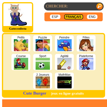
ESP
FRANÇAIS
ENG
Gatoconbota
Petits
Puzzle
Peindre
Filles
Course
Sport
Agilité
Plateforme
2 Joueurs
MathMax
Cute Burger
jeux en ligne gratuits