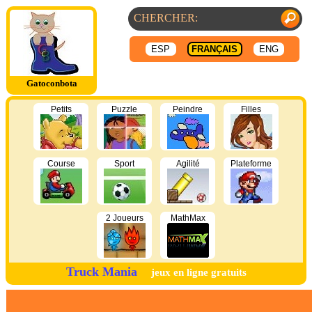
ESP
FRANÇAIS
ENG
Gatoconbota
Petits
Puzzle
Peindre
Filles
Course
Sport
Agilité
Plateforme
2 Joueurs
MathMax
Truck Mania
jeux en ligne gratuits