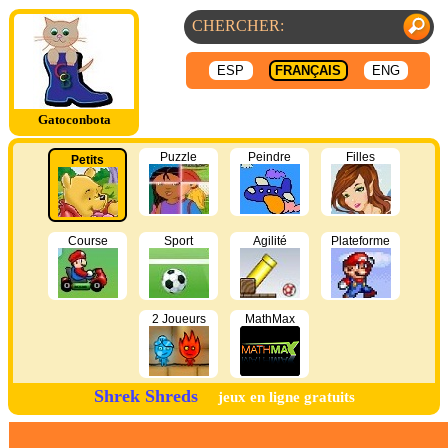
ESP
FRANÇAIS
ENG
Gatoconbota
Puzzle
Peindre
Filles
Petits
Course
Sport
Agilité
Plateforme
2 Joueurs
MathMax
Shrek Shreds
jeux en ligne gratuits