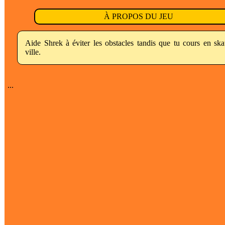
À PROPOS DU JEU
Aide Shrek à éviter les obstacles tandis que tu cours en ska
ville.
...