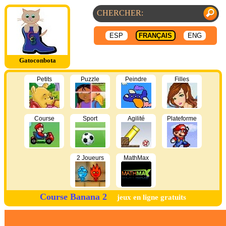
ESP
FRANÇAIS
ENG
Gatoconbota
Petits
Puzzle
Peindre
Filles
Course
Sport
Agilité
Plateforme
2 Joueurs
MathMax
Course Banana 2
jeux en ligne gratuits