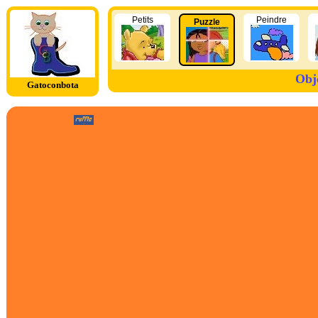
Petits
Peindre
Puzzle
Obj
Gatoconbota