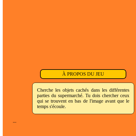
À PROPOS DU JEU
Cherche les objets cachés dans les différentes
parties du supermarché. Tu dois chercher ceux
qui se trouvent en bas de l'image avant que le
temps s'écoule.
...