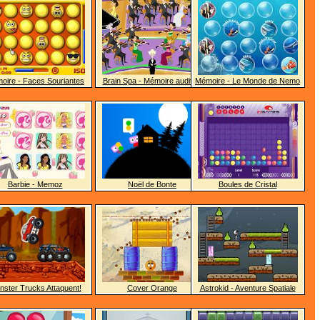
oire - Faces Souriantes
Brain Spa - Mémoire auditive
Mémoire - Le Monde de Nemo
Barbie - Memoz
Noël de Bonte
Boules de Cristal
ster Trucks Attaquent!
Cover Orange
Astrokid - Aventure Spatiale