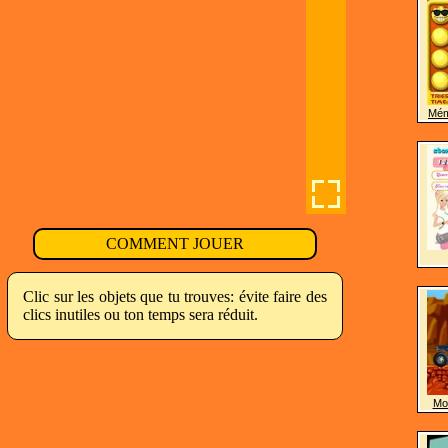
Mém
COMMENT JOUER
Clic sur les objets que tu trouves: évite faire des
clics inutiles ou ton temps sera réduit.
Mon