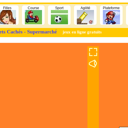
Filles
Course
Sport
Agilité
Plateforme
ets Cachés - Supermarché
jeux en ligne gratuits