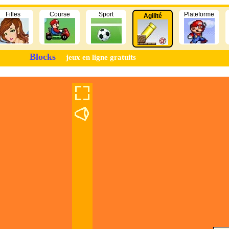
Filles
Course
Sport
Plateforme
Agilité
Blocks
jeux en ligne gratuits