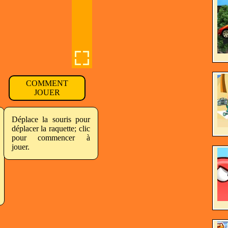
COMMENT
JOUER
Déplace la souris pour
déplacer la raquette; clic
pour commencer à
jouer.