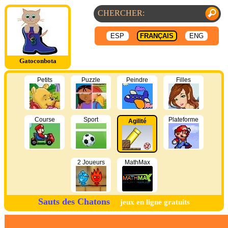
ESP
FRANÇAIS
ENG
Gatoconbota
Petits
Puzzle
Peindre
Filles
Course
Sport
Plateforme
Agilité
2 Joueurs
MathMax
Sauts des Chatons
jeux en ligne gratuits