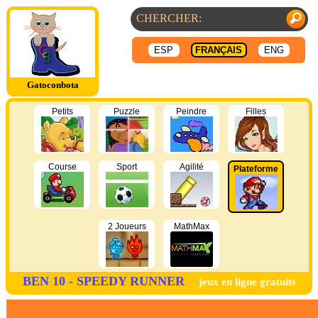
ESP
FRANÇAIS
ENG
Gatoconbota
Petits
Puzzle
Peindre
Filles
Course
Sport
Agilité
Plateforme
2 Joueurs
MathMax
BEN 10 - SPEEDY RUNNER
jeux en ligne gratuits