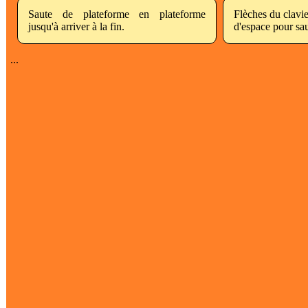
Saute de plateforme en plateforme
Flèches du clavie
jusqu'à arriver à la fin.
d'espace pour sau
...