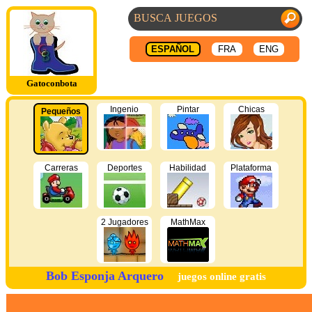
ESPAÑOL
FRA
ENG
Gatoconbota
Ingenio
Pintar
Chicas
Pequeños
Carreras
Deportes
Habilidad
Plataforma
2 Jugadores
MathMax
Bob Esponja Arquero
juegos online gratis