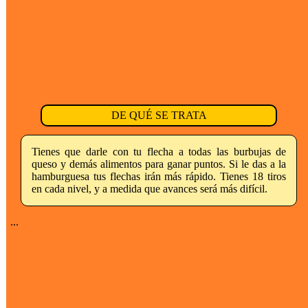
DE QUÉ SE TRATA
Tienes que darle con tu flecha a todas las burbujas de
queso y demás alimentos para ganar puntos. Si le das a la
hamburguesa tus flechas irán más rápido. Tienes 18 tiros
en cada nivel, y a medida que avances será más difícil.
...