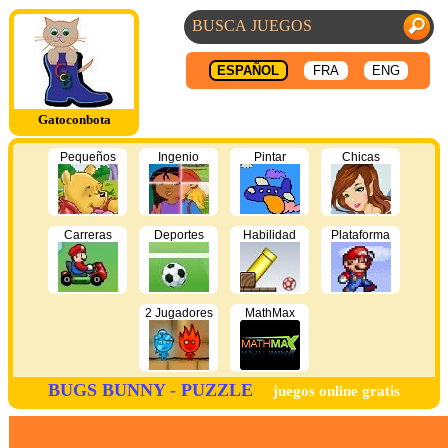
ESPAÑOL
FRA
ENG
Gatoconbota
Pequeños
Ingenio
Pintar
Chicas
Carreras
Deportes
Habilidad
Plataforma
2 Jugadores
MathMax
BUGS BUNNY - PUZZLE
juegos online gratis