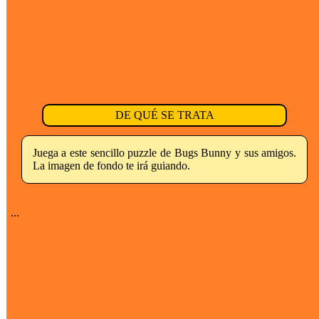
DE QUÉ SE TRATA
Juega a este sencillo puzzle de Bugs Bunny y sus amigos.
La imagen de fondo te irá guiando.
...