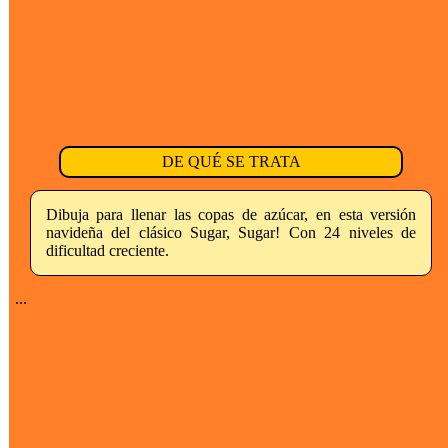
DE QUÉ SE TRATA
Dibuja para llenar las copas de azúcar, en esta versión
navideña del clásico Sugar, Sugar! Con 24 niveles de
dificultad creciente.
...