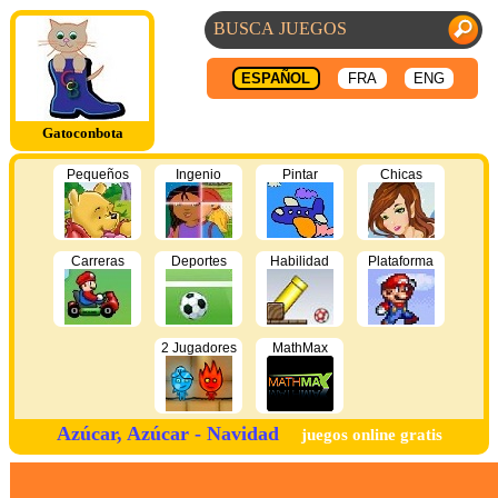
ESPAÑOL
FRA
ENG
Gatoconbota
Pequeños
Ingenio
Pintar
Chicas
Carreras
Deportes
Habilidad
Plataforma
2 Jugadores
MathMax
Azúcar, Azúcar - Navidad
juegos online gratis