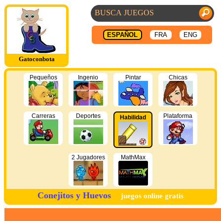
ESPAÑOL
FRA
ENG
Gatoconbota
Pequeños
Ingenio
Pintar
Chicas
Carreras
Deportes
Plataforma
Habilidad
2 Jugadores
MathMax
Conejitos y Huevos
juegos online gratis