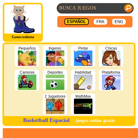
ESPAÑOL
FRA
ENG
Gatoconbota
Pequeños
Ingenio
Pintar
Chicas
Carreras
Deportes
Habilidad
Plataforma
2 Jugadores
MathMax
Basketball Espacial
juegos online gratis