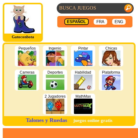
ESPAÑOL
FRA
ENG
Gatoconbota
Pequeños
Ingenio
Pintar
Chicas
Carreras
Deportes
Habilidad
Plataforma
2 Jugadores
MathMax
Talones y Ruedas
juegos online gratis