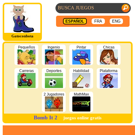
ESPAÑOL
FRA
ENG
Gatoconbota
Pequeños
Ingenio
Pintar
Chicas
Carreras
Deportes
Habilidad
Plataforma
2 Jugadores
MathMax
Bomb It 2
juegos online gratis