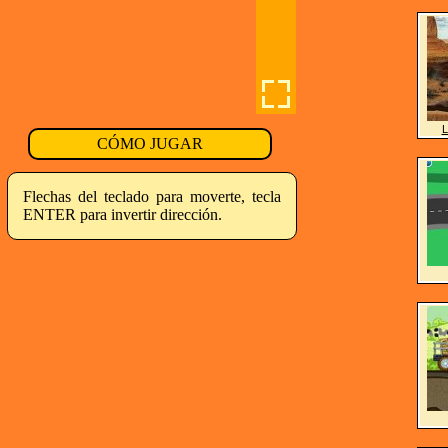
L
CÓMO JUGAR
Flechas del teclado para moverte, tecla
ENTER para invertir dirección.