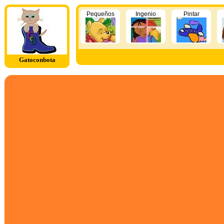
Pequeños
Ingenio
Pintar
Gatoconbota