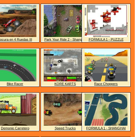
ocura en 4 Ruedas III
Park Your Ride 2 - Shanghai
FORMULA 1 - PUZZLE
Bike Racer
KORE KARTS
Race Choppers
Demonio Carretero
Speed Trucks
FORMULA 1 - SHANGHAI