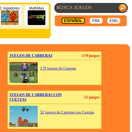
2 Jugadores
MathMax
ESPAÑOL
FRA
ENG
JUEGOS DE CARRERAS
179 juegos
179 juegos de Carreras
JUEGOS DE CARRERAS CON
52 juegos
CUESTAS
52 juegos de Carreras con Cuestas