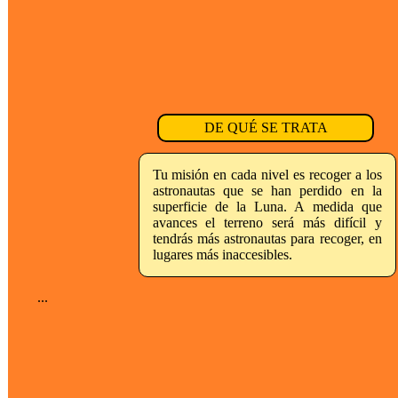
DE QUÉ SE TRATA
Tu misión en cada nivel es recoger a los
astronautas que se han perdido en la
superficie de la Luna. A medida que
avances el terreno será más difícil y
tendrás más astronautas para recoger, en
lugares más inaccesibles.
...