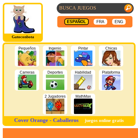
ESPAÑOL
FRA
ENG
Gatoconbota
Pequeños
Ingenio
Pintar
Chicas
Carreras
Deportes
Habilidad
Plataforma
2 Jugadores
MathMax
Cover Orange - Caballeros
juegos online gratis