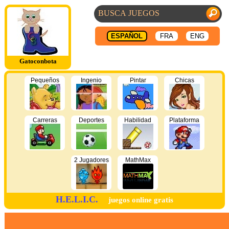
ESPAÑOL
FRA
ENG
Gatoconbota
Pequeños
Ingenio
Pintar
Chicas
Carreras
Deportes
Habilidad
Plataforma
2 Jugadores
MathMax
H.E.L.I.C.
juegos online gratis