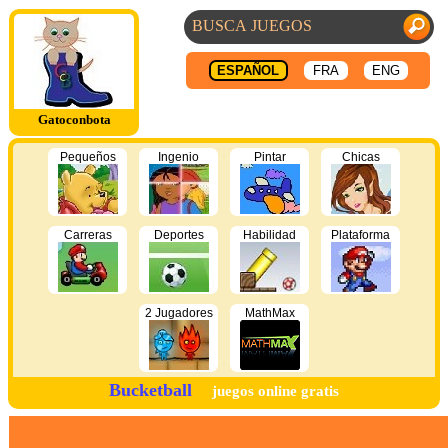
ESPAÑOL
FRA
ENG
Gatoconbota
Pequeños
Ingenio
Pintar
Chicas
Carreras
Deportes
Habilidad
Plataforma
2 Jugadores
MathMax
Bucketball
juegos online gratis