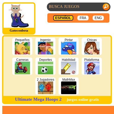
ESPAÑOL
FRA
ENG
Gatoconbota
Pequeños
Ingenio
Pintar
Chicas
Carreras
Deportes
Habilidad
Plataforma
2 Jugadores
MathMax
Ultimate Mega Hoops 2
juegos online gratis