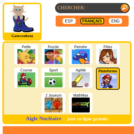
ESP
FRANÇAIS
ENG
Gatoconbota
Petits
Puzzle
Peindre
Filles
Course
Sport
Agilité
Plateforme
2 Joueurs
MathMax
Aigle Nucléaire
jeux en ligne gratuits