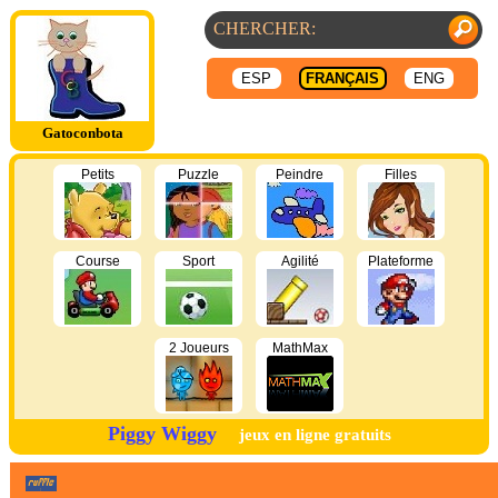
ESP
FRANÇAIS
ENG
Gatoconbota
Petits
Puzzle
Peindre
Filles
Course
Sport
Agilité
Plateforme
2 Joueurs
MathMax
Piggy Wiggy
jeux en ligne gratuits