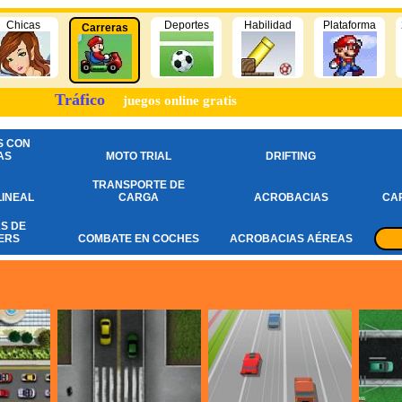
Chicas
Deportes
Habilidad
Plataforma
Carreras
Tráfico
juegos online gratis
S CON
AS
MOTO TRIAL
DRIFTING
TRANSPORTE DE
INEAL
CARGA
ACROBACIAS
CA
S DE
ERS
COMBATE EN COCHES
ACROBACIAS AÉREAS