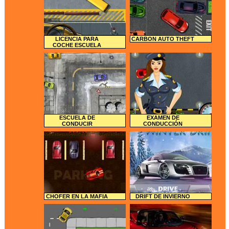
LICENCIA PARA
CARBON AUTO THEFT
COCHE ESCUELA
ESCUELA DE
EXAMEN DE
CONDUCIR
CONDUCCIÓN
CHOFER EN LA MAFIA
DRIFT DE INVIERNO