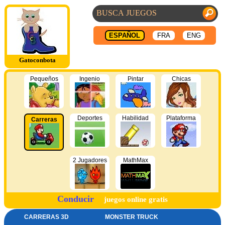
ESPAÑOL
FRA
ENG
Gatoconbota
Pequeños
Ingenio
Pintar
Chicas
Deportes
Habilidad
Plataforma
Carreras
2 Jugadores
MathMax
Conducir
juegos online gratis
CARRERAS 3D
MONSTER TRUCK