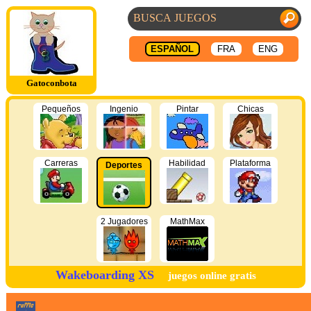
ESPAÑOL
FRA
ENG
Gatoconbota
Pequeños
Ingenio
Pintar
Chicas
Carreras
Habilidad
Plataforma
Deportes
2 Jugadores
MathMax
Wakeboarding XS
juegos online gratis