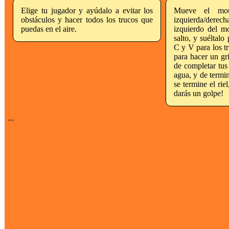
Elige tu jugador y ayúdalo a evitar los
Mueve el mou
obstáculos y hacer todos los trucos que
izquierda/derec
puedas en el aire.
izquierdo del m
salto, y suéltalo
C y V para los t
para hacer un gri
de completar tus 
agua, y de termin
se termine el rie
darás un golpe!
...