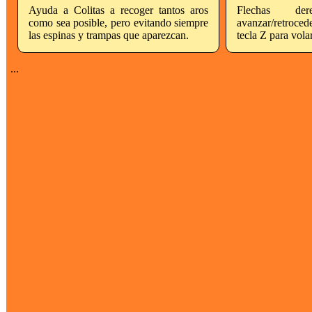
Ayuda a Colitas a recoger tantos aros
Flechas dere
como sea posible, pero evitando siempre
avanzar/retroced
las espinas y trampas que aparezcan.
tecla Z para volar
...