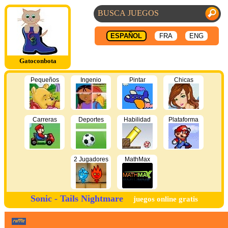
ESPAÑOL
FRA
ENG
Gatoconbota
Pequeños
Ingenio
Pintar
Chicas
Carreras
Deportes
Habilidad
Plataforma
2 Jugadores
MathMax
Sonic - Tails Nightmare
juegos online gratis