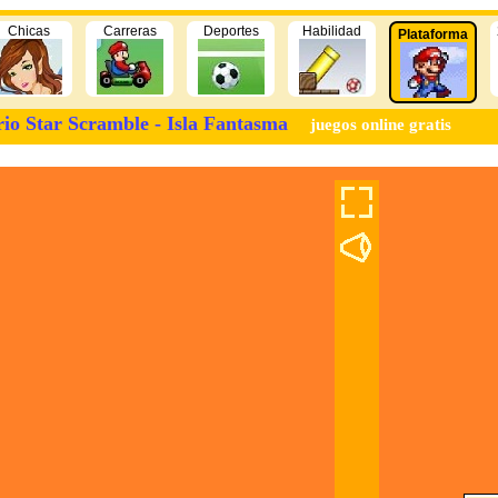
Chicas
Carreras
Deportes
Habilidad
Plataforma
io Star Scramble - Isla Fantasma
juegos online gratis