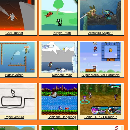
Coal Runner
Puppy Fetch
Armadillo Knight 2
Batalla Aérea
Rescate Polar
Super Mario Star Scramble
Papel Ventura
Sonic the Hedgehog
Sonic - RPG Episode 7