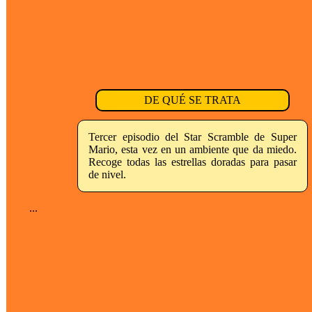
DE QUÉ SE TRATA
Tercer episodio del Star Scramble de Super
Mario, esta vez en un ambiente que da miedo.
Recoge todas las estrellas doradas para pasar
de nivel.
...