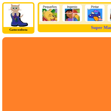
Pequeños
Ingenio
Pintar
Super Mar
Gatoconbota