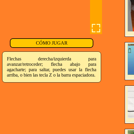
CÓMO JUGAR
Flechas derecha/izquierda para
avanzar/retroceder; flecha abajo para
agacharte; para saltar, puedes usar la flecha
arriba, o bien las tecla Z o la barra espaciadora.