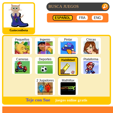
ESPAÑOL
FRA
ENG
Gatoconbota
Pequeños
Ingenio
Pintar
Chicas
Carreras
Deportes
Plataforma
Habilidad
2 Jugadores
MathMax
Teje con Sue
juegos online gratis