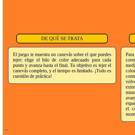
DE QUÉ SE TRATA
El juego te muestra un canevás sobre el que puedes
Para
tejer: elige el hilo de color adecuado para cada
corr
punto y avanza hasta el final. Tu objetivo es tejer el
media
canevás completo, y el tiempo es limitado. ¡Todo es
colo
cuestión de práctica!
cont
volv
extr
mism
ava
espa
el c
mom
...