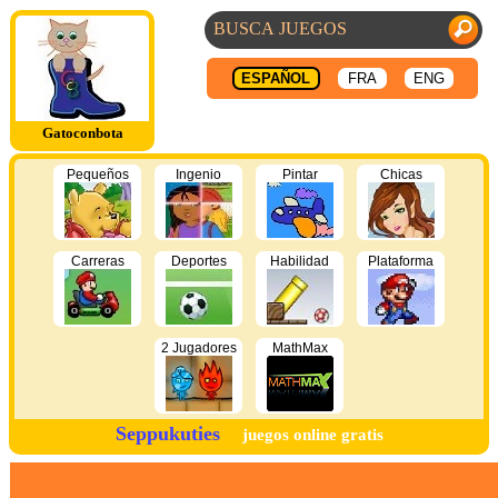
ESPAÑOL
FRA
ENG
Gatoconbota
Pequeños
Ingenio
Pintar
Chicas
Carreras
Deportes
Habilidad
Plataforma
2 Jugadores
MathMax
Seppukuties
juegos online gratis