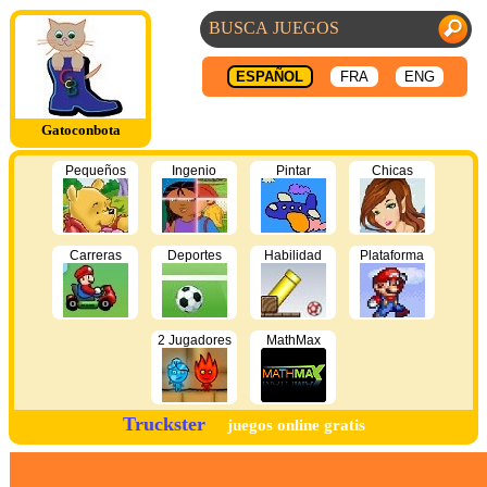
ESPAÑOL
FRA
ENG
Gatoconbota
Pequeños
Ingenio
Pintar
Chicas
Carreras
Deportes
Habilidad
Plataforma
2 Jugadores
MathMax
Truckster
juegos online gratis