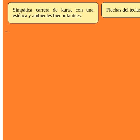
Simpática carrera de karts, con una
Flechas del tecl
estética y ambientes bien infantiles.
...