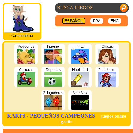
ESPAÑOL
FRA
ENG
Gatoconbota
Pequeños
Ingenio
Pintar
Chicas
Carreras
Deportes
Habilidad
Plataforma
2 Jugadores
MathMax
KARTS - PEQUEÑOS CAMPEONES
juegos online
gratis