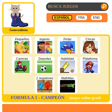
ESPAÑOL
FRA
ENG
Gatoconbota
Pequeños
Ingenio
Pintar
Chicas
Carreras
Deportes
Habilidad
Plataforma
2 Jugadores
MathMax
FORMULA 1 - CAMPEÓN
juegos online gratis