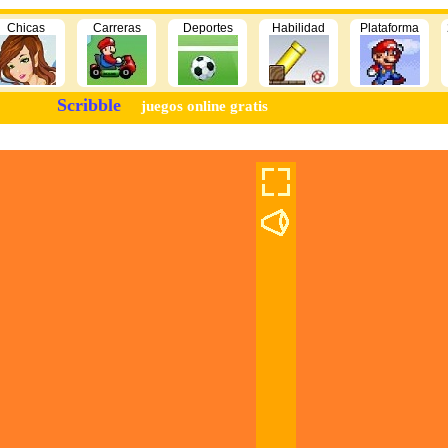
Chicas
Carreras
Deportes
Habilidad
Plataforma
Scribble
juegos online gratis