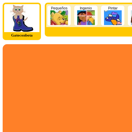
Pequeños
Ingenio
Pintar
Gatoconbota