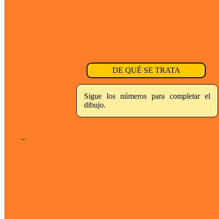
DE QUÉ SE TRATA
Sigue los números para completar el
dibujo.
...