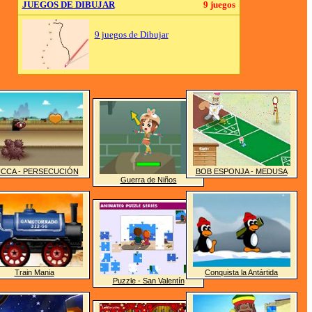
JUEGOS DE DIBUJAR
9 juegos
9 juegos de Dibujar
CCA - PERSECUCIÓN
BOB ESPONJA - MEDUSA
Guerra de Niños
Train Mania
Conquista la Antártida
Puzzle - San Valentín