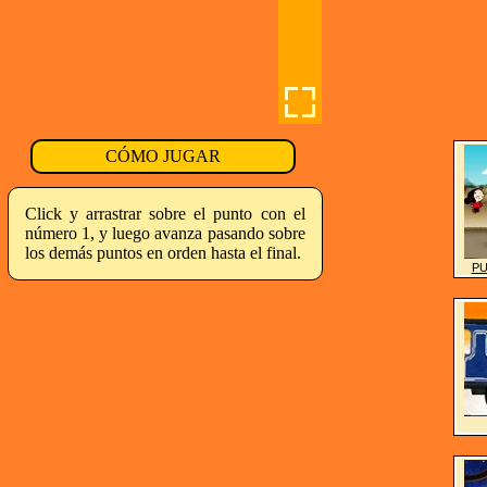
CÓMO JUGAR
Click y arrastrar sobre el punto con el
número 1, y luego avanza pasando sobre
los demás puntos en orden hasta el final.
PU