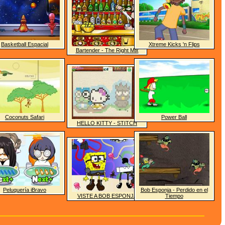
Basketball Espacial
Xtreme Kicks 'n Flips
Bartender - The Right Mix
Coconuts Safari
Power Ball
HELLO KITTY - STITCH
Peluquería iBravo
Bob Esponja - Perdido en el
VISTE A BOB ESPONJA
Tiempo