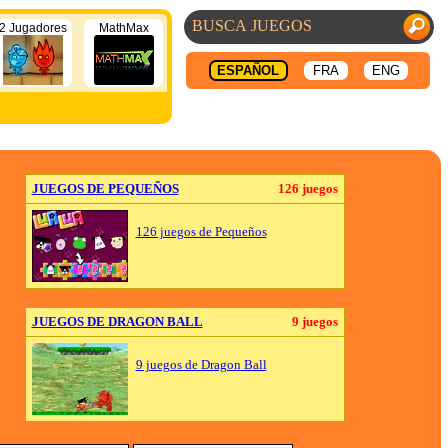
2 Jugadores
MathMax
ESPAÑOL
FRA
ENG
JUEGOS DE PEQUEÑOS
126 juegos
126 juegos de Pequeños
JUEGOS DE DRAGON BALL
9 juegos
9 juegos de Dragon Ball