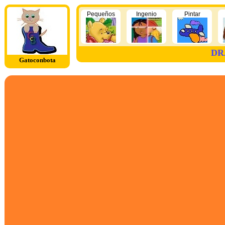
Pequeños
Ingenio
Pintar
DR
Gatoconbota