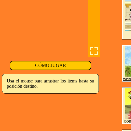
CÓMO JUGAR
Winni
Usa el mouse para arrastrar los items hasta su
posición destino.
BOB