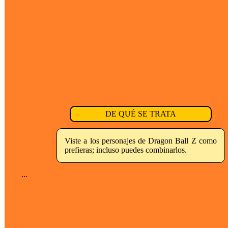
DE QUÉ SE TRATA
Viste a los personajes de Dragon Ball Z como
prefieras; incluso puedes combinarlos.
...