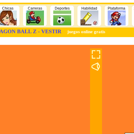
Chicas
Carreras
Deportes
Habilidad
Plataforma
AGON BALL Z - VESTIR
juegos online gratis