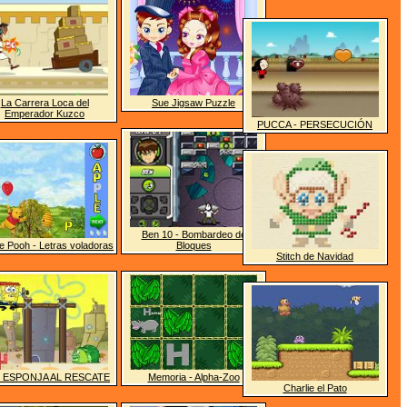
La Carrera Loca del
Sue Jigsaw Puzzle
Emperador Kuzco
PUCCA - PERSECUCIÓN
Ben 10 - Bombardeo de
e Pooh - Letras voladoras
Bloques
Stitch de Navidad
 ESPONJA AL RESCATE
Memoria - Alpha-Zoo
Charlie el Pato