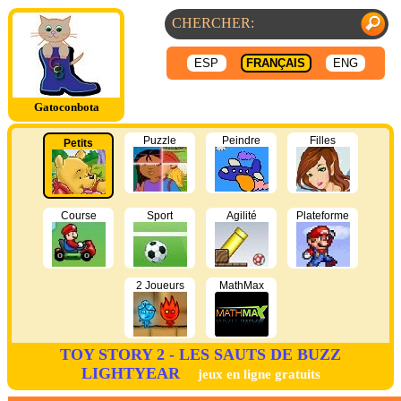
ESP
FRANÇAIS
ENG
Gatoconbota
Puzzle
Peindre
Filles
Petits
Course
Sport
Agilité
Plateforme
2 Joueurs
MathMax
TOY STORY 2 - LES SAUTS DE BUZZ
LIGHTYEAR
jeux en ligne gratuits