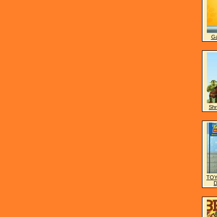
Ga
Shr
TOY
D