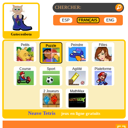
ESP
FRANÇAIS
ENG
Gatoconbota
Petits
Peindre
Filles
Puzzle
Course
Sport
Agilité
Plateforme
2 Joueurs
MathMax
Neave Tetris
jeux en ligne gratuits