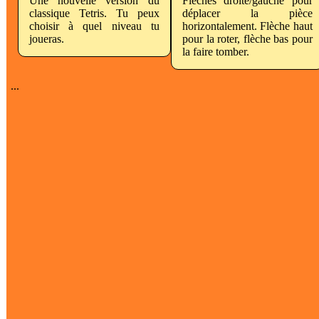
Une nouvelle version du
Flèches droite/gauche pour
classique Tetris. Tu peux
déplacer la pièce
choisir à quel niveau tu
horizontalement. Flèche haut
joueras.
pour la roter, flèche bas pour
la faire tomber.
...